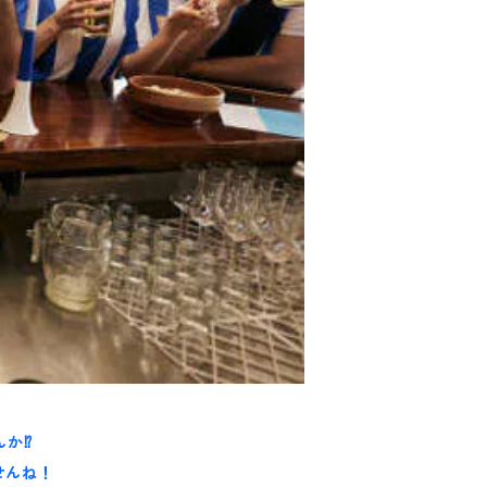
んか⁉
せんね！